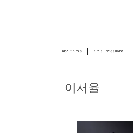
About Kim's
Kim's Professional
이서율