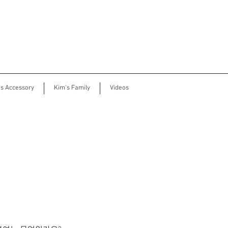
's Accessory
Kim's Family
Videos