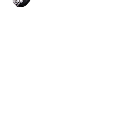
KIM 808TSR
Tenor Saxophone (Silver)
USD 4,200 (KRW 4,200,000)
Kim's Tenor 대표모델로 최고급 청동재질에 은
도금 처리를 하여 깔끔하고 심플한 칼라로 쉽
게 변색되지 않도록 특수 코팅 처리한 고품격
실버 모델입니다. 킴스의 공통된 특징인 인체
공학적 메커니즘을 기반으로 구성하여 실버의
포근하고 부드러운 음색과 편안한 호흡, 쉬운
저음과 맑고 깨끗한 사운드를 표현하는 모델
입니다.
Specification
Special Material (silver plated & lacquered
bronze)
Double Tone Hole Ring
Special Designed Pad Resonator