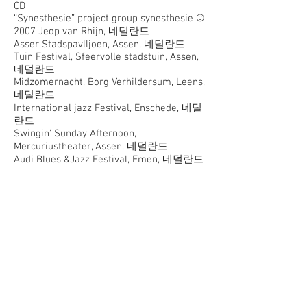
CD
“Synesthesie” project group synesthesie ©
2007 Jeop van Rhijn, 네덜란드
Asser Stadspavlljoen, Assen, 네덜란드
Tuin Festival, Sfeervolle stadstuin, Assen,
네덜란드
Midzomernacht, Borg Verhildersum, Leens,
네덜란드
International jazz Festival, Enschede, 네덜
란드
Swingin' Sunday Afternoon,
Mercuriustheater, Assen, 네덜란드
Audi Blues &Jazz Festival, Emen, 네덜란드
​김성완