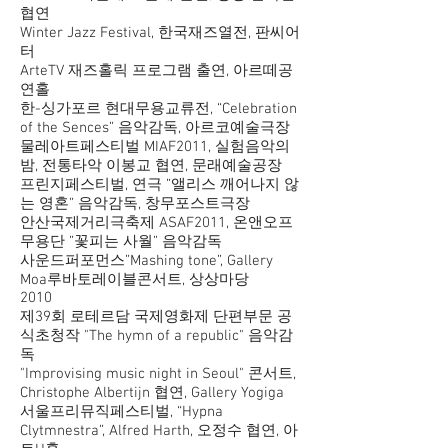
협연
Winter Jazz Festival, 한국재즈열전, 판씨어
터
ArteTV 재즈홀릭 프로그램 출연, 아르떼공
연홀
한-싱가포르 현대무용교류전, “Celebration
of the Sences” 음악감독, 아르코예술극장
물레아트페스티벌 MIAF2011, 실험음악의
밤, 전통타악 이봉교 협연, 문래예술공장
프린지페스티벌, 연극 ”앨리스 깨어나지 않
는 영혼” 음악감독, 창무포스트극장
안산국제거리극축제 ASAF2011, 온앤오프
무용단 ”꽃피는 사월” 음악감독
사운드퍼포먼스”Mashing tone”, Gallery
Moa루바토레이블콘서트, 상상마당
2010
제39회 로테르담 국제영화제 단편부문 공
식초청작 "The hymn of a republic" 음악감
독
"Improvising music night in Seoul" 콘서트,
Christophe Albertijn 협연, Gallery Yogiga
서울프리뮤직페스티벌, “Hypna
Clytmnestra”, Alfred Harth, 오정수 협연, 아