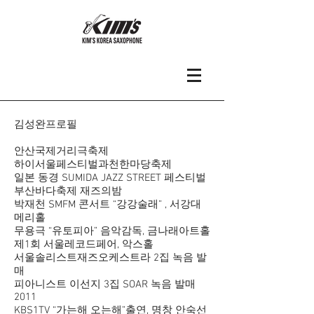
​김성완프로필
안산국제거리극축제
하이서울페스티벌과천한마당축제
일본 동경 SUMIDA JAZZ STREET 페스티벌
부산바다축제 재즈의밤
박재천 SMFM 콘서트 “강강술래” , 서강대
메리홀
무용극 “유토피아” 음악감독, 금나래아트홀
제1회 서울레코드페어, 악스홀
서울솔리스트재즈오케스트라 2집 녹음 발
매
피아니스트 이선지 3집 SOAR 녹음 발매
2011
KBS1TV “가는해 오는해”출연, 명창 안숙선