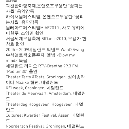
트H홀
과천한마당축제,온앤오프무용단 “꽃피는
사월” 음악감독
하이서울페스티벌, 온앤오프무용단 “꽃피
는사월” 음악감독
물레아트페스티벌MIAF2010 , 사토 유키에,
이한주, 조영민 협연
서울세계무용축제 SIDance2010, 무용가 한
창호 협연
2005 - 2009
네덜란드 빅밴드 Want2Swing
수석앨토색소폰주자, 앨범 <Blow my
mind> 녹음
네덜란드 라디오 RTV-Drenthe 99.3 FM,
“Podium30” 출연
Theater Terts &Toets, Groningen, 싱어송라
이터 Maaike 협연, 네덜란드
KEI week, Groningen, 네덜란드
Theater de Meervaart, Amsterdam, 네덜란
드
Theaterdag Hoogeveen, Hoogeveen, 네덜
란드
Cultureel Kwartier Festival, Assen, 네덜란
드
Noorderzon Festival, Groningen, 네덜란드