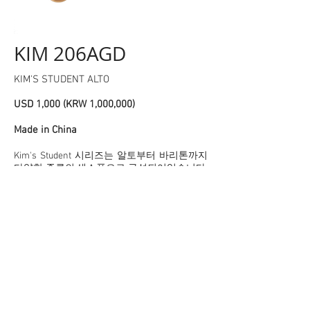
KIM 206AGD
KIM'S STUDENT ALTO
USD 1,000 (KRW 1,000,000)
Made in China
Kim's Student 시리즈는 알토부터 바리톤까지
다양한 종류의 색소폰으로 구성되어있습니다.
킴스의 인체공학적 메카니즘을 기반으로 제작
되었으며, 다양한 종류와 부탐없는 가격은 누
구나 색소폰을 즐길 수 있도록 구성한 최상의
악기입니다.
T
+82 10 5757 2029
|
soman888@daum.net
© 2020 by
Kim's Korea Saxophone
, Incheon,
Republic of Korea - Proudly made by Wix.com