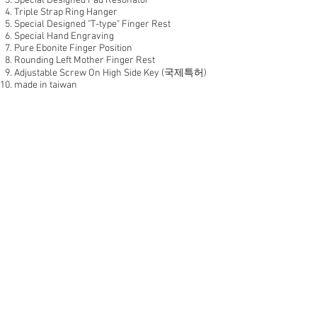
Special Designed Pad Resonator
Triple Strap Ring Hanger
Special Designed "T-type" Finger Rest
Special Hand Engraving
Pure Ebonite Finger Position
Rounding Left Mother Finger Rest
Adjustable Screw On High Side Key (국제특허)
made in taiwan