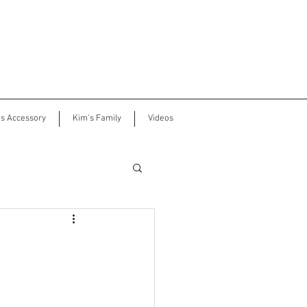
's Accessory
Kim's Family
Videos