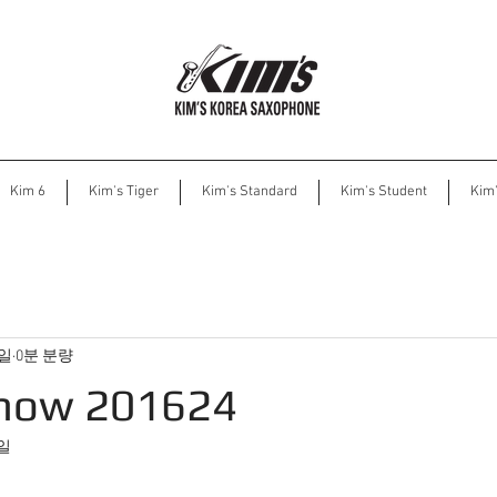
Kim 6
Kim's Tiger
Kim's Standard
Kim's Student
Kim
7일
0분 분량
how 201624
8일